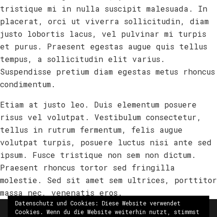
tristique mi in nulla suscipit malesuada. In
placerat, orci ut viverra sollicitudin, diam
justo lobortis lacus, vel pulvinar mi turpis
et purus. Praesent egestas augue quis tellus
tempus, a sollicitudin elit varius.
Suspendisse pretium diam egestas metus rhoncus
condimentum.
Etiam at justo leo. Duis elementum posuere
risus vel volutpat. Vestibulum consectetur,
tellus in rutrum fermentum, felis augue
volutpat turpis, posuere luctus nisi ante sed
ipsum. Fusce tristique non sem non dictum.
Praesent rhoncus tortor sed fringilla
molestie. Sed sit amet sem ultrices, porttitor
massa nec, venenatis eros.
Datenschutz und Cookies: Diese Website verwendet
Cookies. Wenn du die Website weiterhin nutzt, stimmst