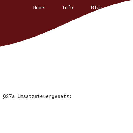
Home
Info
Blog
Kont
 §27a Umsatzsteuergesetz: