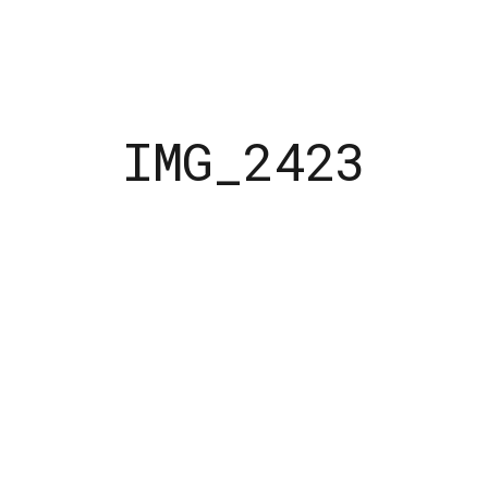
Home
Info
Blog
Kont
IMG_2423