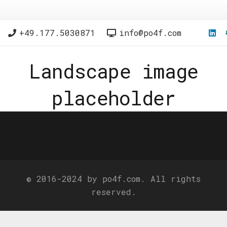
+49.177.5030871
info@po4f.com
Landscape image
placeholder
© 2016-2024 by po4f.com. All rights
reserved.